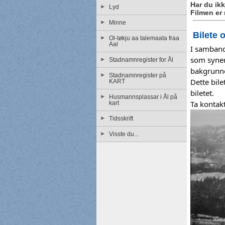
Har du ikk
Lyd
Filmen er
Minne
Bilete 
Ol-tøkju aa talemaata fraa
Aal
I samband
som syner
Stadnamnregister for Ål
bakgrunne
Stadnamnregister på
Dette bile
KART
biletet.
Husmannsplassar i Ål på
Ta kontakt
kart
Tidsskrift
Visste du...