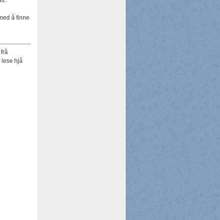
lt.
med å finne
 frå
 lese hjå