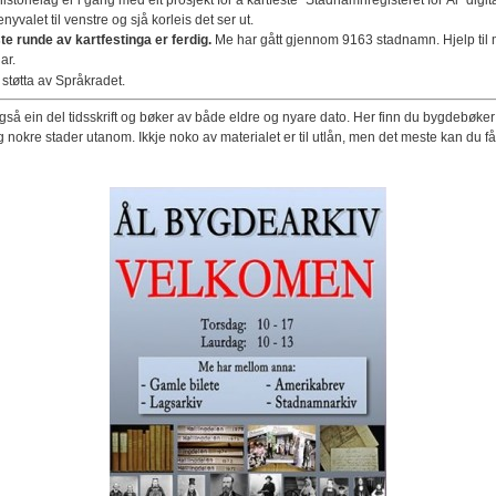
istorielag er i gang med eit prosjekt for å kartfeste "Stadnamnregisteret for Ål" digita
yvalet til venstre og sjå korleis det ser ut.
te runde av kartfestinga er ferdig.
Me har gått gjennom 9163 stadnamn. Hjelp til 
ar.
 støtta av Språkradet.
også ein del tidsskrift og bøker av både eldre og nyare dato. Her finn du bygdebøker
g nokre stader utanom. Ikkje noko av materialet er til utlån, men det meste kan du få