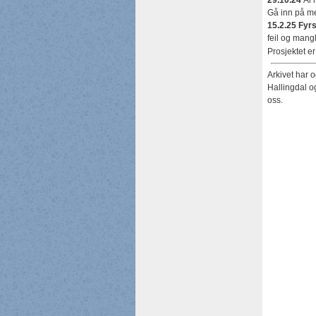
29.10.24
Ål h
Gå inn på men
15.2.25 Fyrs
feil og mangl
Prosjektet er
Arkivet har 
Hallingdal o
oss.