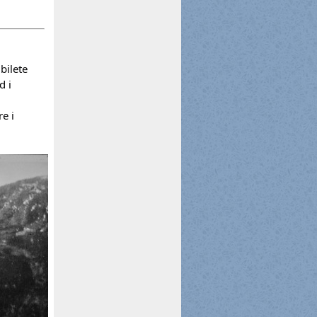
bilete
d i
e i