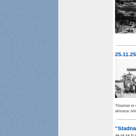
25.11.2
Tilsaman er 
skrivarar. A
"Stadna