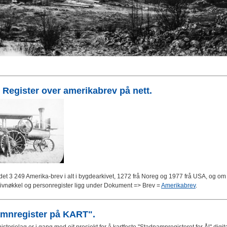
5 Register over amerikabrev på nett.
det 3 249 Amerika-brev i alt i bygdearkivet, 1272 frå Noreg og 1977 frå USA, og om
rkivnøkkel og personregister ligg under Dokument => Brev =
Amerikabrev
.
mnregister på KART".