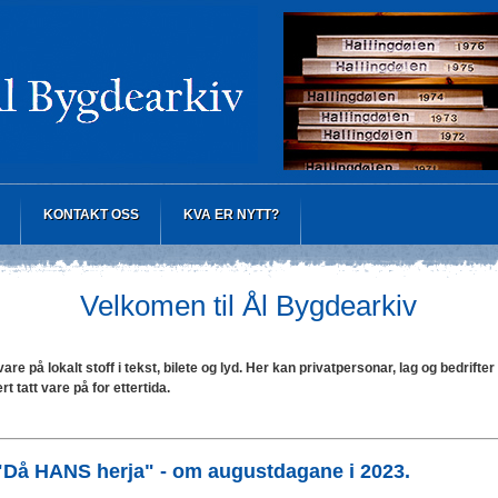
KONTAKT OSS
KVA ER NYTT?
Velkomen til Ål Bygdearkiv
are på lokalt stoff i tekst, bilete og lyd. Her kan privatpersonar, lag og bedrifter
ert tatt vare på for ettertida.
"Då HANS herja" - om augustdagane i 2023.