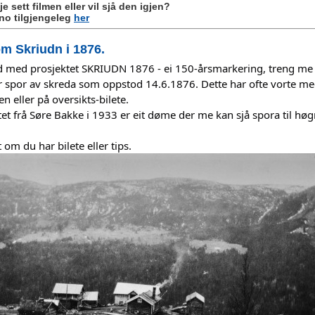
je sett filmen eller vil sjå den igjen?
 no tilgjengeleg
her
om Skriudn i 1876.
 med prosjektet SKRIUDN 1876 - ei 150-årsmarkering, treng me 
 spor av skreda som oppstod 14.6.1876. Dette har ofte vorte me
n eller
på oversikts-bilete.
tet frå Søre Bakke i 1933 er eit døme der me kan sjå spora til høgr
 om du har bilete eller tips.