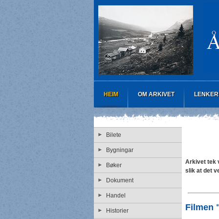
HEIM
OM ARKIVET
LENKER
Bilete
Bygningar
Arkivet tek v
Bøker
slik at det v
Dokument
Handel
Filmen 
Historier